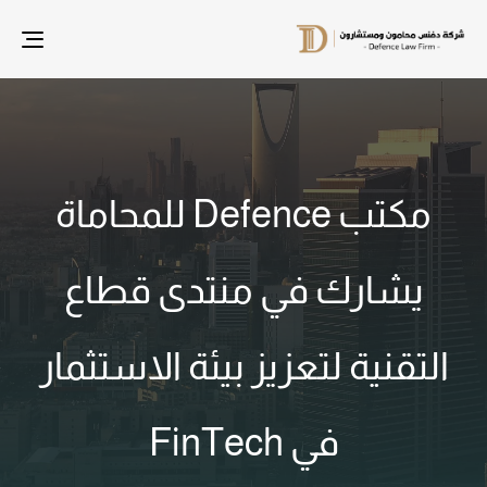
le
ion
مكتب Defence للمحاماة
يشارك في منتدى قطاع
التقنية لتعزيز بيئة الاستثمار
في FinTech