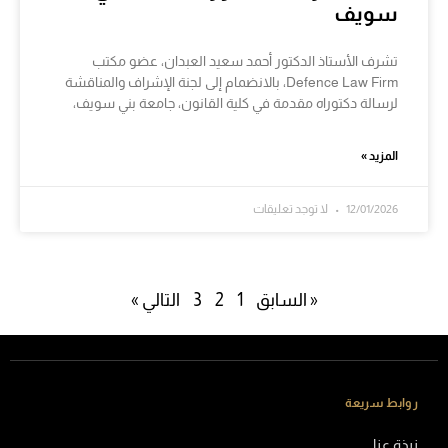
سويف
تشرف الأستاذ الدكتور أحمد سعيد العبدان، عضو مكتب
Defence Law Firm، بالانضمام إلى لجنة الإشراف والمناقشة
لرسالة دكتوراه مقدمة في كلية القانون، جامعة بني سويف،
المزيد »
12/01/2026
لا توجد تعليقات
« السابق
1
2
3
التالي »
روابط سريعة
نبذة عنا